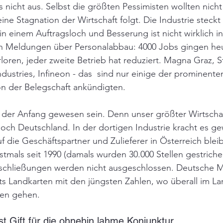
 nicht aus. Selbst die größten Pessimisten wollten nicht
ine Stagnation der Wirtschaft folgt. Die Industrie steckt
 in einem Auftragsloch und Besserung ist nicht wirklich in 
Meldungen über Personalabbau: 4000 Jobs gingen heu
loren, jeder zweite Betrieb hat reduziert. Magna Graz, S
ndustries, Infineon - das  sind nur einige der prominent
on der Belegschaft ankündigten.
 der Anfang gewesen sein. Denn unser größter Wirtschaft
ch Deutschland. In der dortigen Industrie kracht es gew
f die Geschäftspartner und Zulieferer in Österreich bleib
tmals seit 1990 (damals wurden 30.000 Stellen gestrichen)
schließungen werden nicht ausgeschlossen. Deutsche 
its Landkarten mit den jüngsten Zahlen, wo überall im L
ren gehen. 
st Gift für die ohnehin lahme Konjunktur