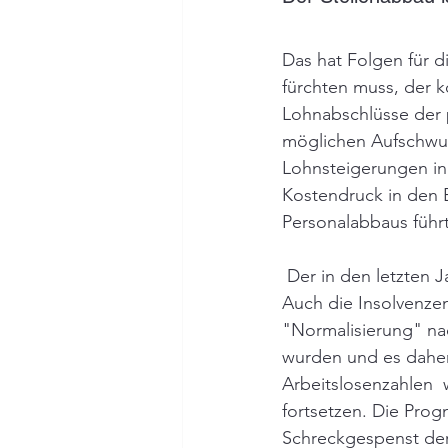
Das hat Folgen für d
fürchten muss, der k
Lohnabschlüsse der p
möglichen Aufschwun
Lohnsteigerungen in 
Kostendruck in den B
Personalabbaus führt
 Der in den letzten Jahren kräftige Anstieg der Beschäftigen hat sich deutlich abgeflacht. 
Auch die Insolvenzen
"Normalisierung" na
wurden und es daher 
Arbeitslosenzahlen  
fortsetzen. Die Pro
Schreckgespenst der 