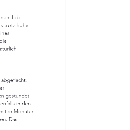
inen Job 
s trotz hoher 
ines 
die 
türlich 
 
er 
en gestundet 
nfalls in den 
chsten Monaten 
en. Das 