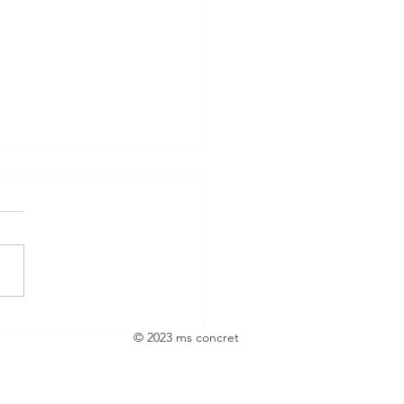
dümmste Steuersenkung
© 2023 ms concret
 Zeiten