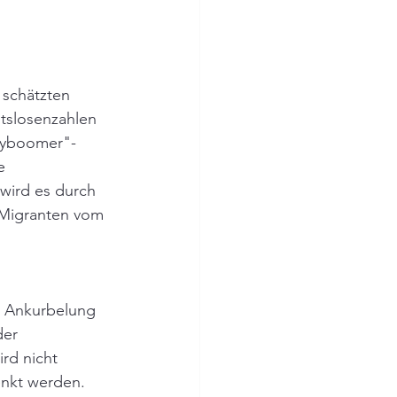
 schätzten 
itslosenzahlen 
byboomer"-
e 
wird es durch 
 Migranten vom 
e Ankurbelung 
der 
rd nicht 
enkt werden. 