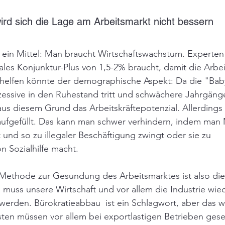
d sich die Lage am Arbeitsmarkt nicht bessern
 ein Mittel: Man braucht Wirtschaftswachstum. Experten
reales Konjunktur-Plus von 1,5-2% braucht, damit die Arbe
 helfen könnte der demographische Aspekt: Da die "Ba
zessive in den Ruhestand tritt und schwächere Jahrgäng
s diesem Grund das Arbeitskräftepotenzial. Allerdings 
ufgefüllt. Das kann man schwer verhindern, indem man
 und so zu illegaler Beschäftigung zwingt oder sie zu 
 Sozialhilfe macht. 
 Methode zur Gesundung des Arbeitsmarktes ist also di
 muss unsere Wirtschaft und vor allem die Industrie wie
erden. Bürokratieabbau  ist ein Schlagwort, aber das wi
sten müssen vor allem bei exportlastigen Betrieben ges