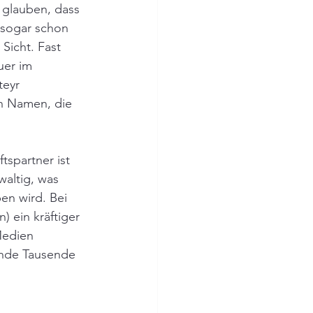
 glauben, dass 
 sogar schon 
Sicht. Fast 
er im 
teyr 
en Namen, die 
spartner ist 
altig, was 
en wird. Bei 
 ein kräftiger 
Medien 
ande Tausende 