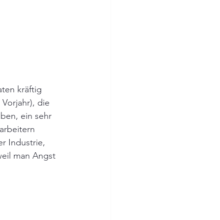
ten kräftig 
orjahr), die 
ben, ein sehr 
arbeitern 
r Industrie, 
weil man Angst 