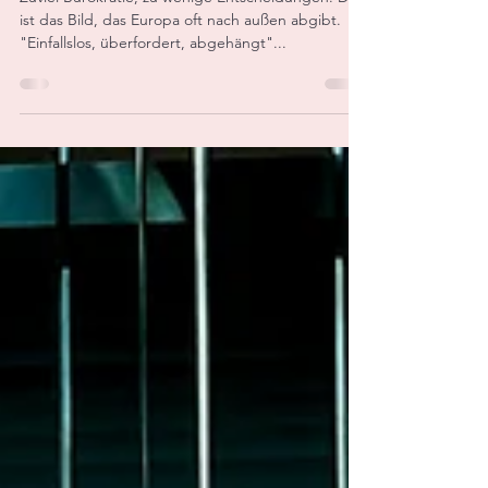
Handel: So verliert Europa
gegen China und USA
Zuviel Bürokratie, zu wenige Entscheidungen. Das
ist das Bild, das Europa oft nach außen abgibt.
"Einfallslos, überfordert, abgehängt"...