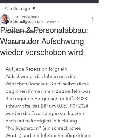
Alle Beiträge
manfredschumi
Alle Beiträge
30. Juli 2024
3 Min. Lesezeit
Pleiten & Personalabbau:
Wirtschaftspolitik
Warum der Aufschwung
Unternehmen
wieder verschoben wird
Auf jede Rezession folgt ein 
Aufschwung, das lehren uns die 
Wirtschaftsforscher. Doch selbst diese 
beginnen immer mehr zu zweifeln, was 
ihre eigenen Prognosen betrifft. 2023 
schrumpfte das BIP um 0,8%. Für 2024 
wurden die Erwartungen vor kurzem 
nach unten korrigiert in Richtung 
"Nullwachstum" (ein schreckliches 
Wort...) und der lehrbuchmäßige kleine 