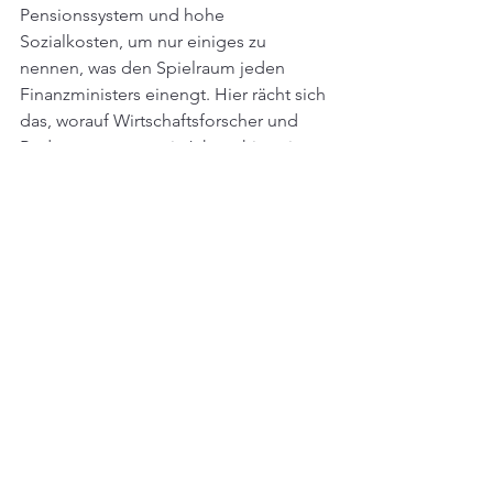
Pensionssystem und hohe 
Sozialkosten, um nur einiges zu 
nennen, was den Spielraum jeden 
Finanzministers einengt. Hier rächt sich 
das, worauf Wirtschaftsforscher und 
Budgetexperten seit Jahren hinweisen: 
Die fehlenden strukturellen Reformen 
in Österreich sind die Ursache, dass 
der Staatshaushalt aus dem Ruder läuft. 
Die unausgesprochene Einigkeit der 
neuen Koalition besteht darin, dass die 
SPÖ eine echte Pensionsreform 
verhindern durfte und dafür die ÖVP 
nicht einmal im entferntesten an eine 
Föderalismus-Reform denkt. Die Neos 
haben offenbar realisiert, dass sie als 
kleinster Partner zu schwach sind, um 
das durchsetzen zu können. Also gibt 
es in Wahrheit ein "weiter wie bisher" . 