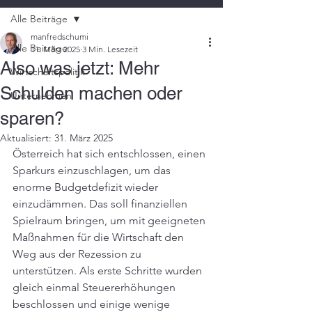
Alle Beiträge
manfredschumi
Alle Beiträge
11. März 2025
3 Min. Lesezeit
Also was jetzt: Mehr
Wirtschaftspolitik
Schulden machen oder
Unternehmen
sparen?
Aktualisiert:
31. März 2025
Österreich hat sich entschlossen, einen 
Sparkurs einzuschlagen, um das 
enorme Budgetdefizit wieder 
einzudämmen. Das soll finanziellen 
Spielraum bringen, um mit geeigneten 
Maßnahmen für die Wirtschaft den 
Weg aus der Rezession zu 
unterstützen. Als erste Schritte wurden 
gleich einmal Steuererhöhungen 
beschlossen und einige wenige 