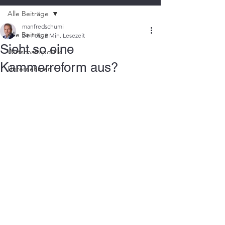
Alle Beiträge
manfredschumi
Alle Beiträge
24. Feb.
2 Min. Lesezeit
Sieht so eine
Wirtschaftspolitik
Kammerreform aus?
Unternehmen