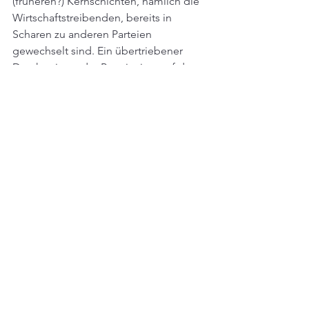
(früheren?) Kernschichten, nämlich die 
Wirtschaftstreibenden, bereits in 
Scharen zu anderen Parteien 
gewechselt sind. Ein übertriebener 
Druck seitens der Parteispitze auf den 
Wirtschaftsbund und die von ihm 
regierte Kammer ist nicht 
auszumachen. Das ist schade, denn: 
Eine wirkliche Reform der WKO an 
Haupt und Haaren könnte vielleicht 
helfen, den Exodus an Wählerstimmen 
zu stoppen. Viel Zeit darf man sich 
nicht lassen. Bei der Kammerreform 
muss in Bälde "geliefert" werden, 
sonst bleibt nur mehr der alte Spruch 
über diejenigen, die "zu spät 
kommen...".