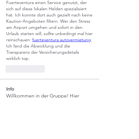
Fuerteventura einen Service genutzt, der 
sich auf diese lokalen Helden spezialisiert 
hat. Ich konnte dort auch gezielt nach keine 
Kaution-Angeboten filtern. Wer den Stress 
am Airport umgehen und sofort in den 
Urlaub starten will, sollte unbedingt mal hier 
reinschauen: 
fuerteventura autovermietung
. 
Ich fand die Abwicklung und die 
Transparenz der Versicherungsdetails 
wirklich top.
Like
Reply
Info
Willkommen in der Gruppe! Hier
können sich Mitglieder austau
...
Weiterlesen
Mitglieder
Leigh Diaz
Folgen